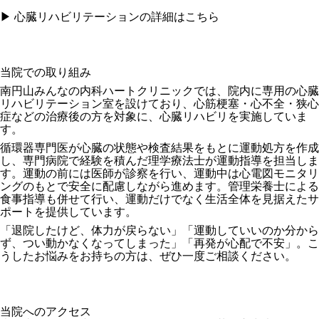
▶ 心臓リハビリテーションの詳細はこちら
当院での取り組み
南円山みんなの内科ハートクリニックでは、院内に専用の心臓
リハビリテーション室を設けており、心筋梗塞・心不全・狭心
症などの治療後の方を対象に、心臓リハビリを実施していま
す。
循環器専門医が心臓の状態や検査結果をもとに運動処方を作成
し、専門病院で経験を積んだ理学療法士が運動指導を担当しま
す。運動の前には医師が診察を行い、運動中は心電図モニタリ
ングのもとで安全に配慮しながら進めます。管理栄養士による
食事指導も併せて行い、運動だけでなく生活全体を見据えたサ
ポートを提供しています。
「退院したけど、体力が戻らない」「運動していいのか分から
ず、つい動かなくなってしまった」「再発が心配で不安」。こ
うしたお悩みをお持ちの方は、ぜひ一度ご相談ください。
当院へのアクセス