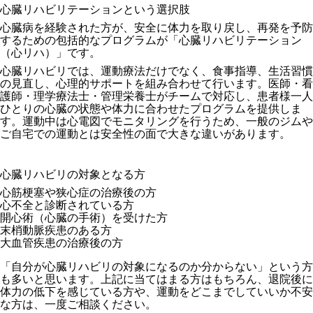
心臓リハビリテーションという選択肢
心臓病を経験された方が、安全に体力を取り戻し、再発を予防
するための包括的なプログラムが「心臓リハビリテーション
（心リハ）」です。
心臓リハビリでは、運動療法だけでなく、食事指導、生活習慣
の見直し、心理的サポートを組み合わせて行います。医師・看
護師・理学療法士・管理栄養士がチームで対応し、患者様一人
ひとりの心臓の状態や体力に合わせたプログラムを提供しま
す。運動中は心電図でモニタリングを行うため、一般のジムや
ご自宅での運動とは安全性の面で大きな違いがあります。
心臓リハビリの対象となる方
心筋梗塞や狭心症の治療後の方
心不全と診断されている方
開心術（心臓の手術）を受けた方
末梢動脈疾患のある方
大血管疾患の治療後の方
「自分が心臓リハビリの対象になるのか分からない」という方
も多いと思います。上記に当てはまる方はもちろん、退院後に
体力の低下を感じている方や、運動をどこまでしていいか不安
な方は、一度ご相談ください。