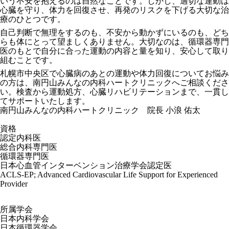
いう不安を抱えるのは自然なことです。しかし、適切な運動は
心臓を守り、体力を回復させ、再発のリスクを下げる大切な治
療のひとつです。
自己判断で無理をするのも、不安から動かずにいるのも、どち
らも体にとって望ましくありません。大切なのは、循環器専門
医のもとで自分に合った運動の内容と量を知り、安心して取り
組むことです。
札幌市中央区で心臓病のあとの運動や体力回復についてお悩み
の方は、南円山みんなの内科ハートクリニックへご相談くださ
い。検査から運動処方、心臓リハビリテーションまで、一貫し
てサポートいたします。
南円山みんなの内科
ハートクリニック
院長 小浪 佑太
資格
認定内科医
総合内科専門医
循環器専門医
日本心血管インターベンション治療学会認定医
ACLS-EP; Advanced Cardiovascular Life Support for Experienced
Provider
所属学会
日本内科学会
日本循環器学会