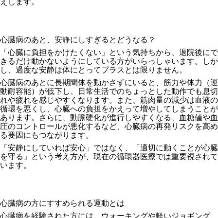
えします。
心臓病のあと、安静にしすぎるとどうなる？
「心臓に負担をかけたくない」という気持ちから、退院後にで
きるだけ動かないようにしている方がいらっしゃいます。しか
し、過度な安静は体にとってプラスとは限りません。
心臓病のあとに長期間体を動かさずにいると、筋力や体力（運
動耐容能）が低下し、日常生活でのちょっとした動作でも息切
れや疲れを感じやすくなります。また、筋肉量の減少は血液の
循環を悪くし、心臓への負担をかえって増やしてしまうことが
あります。さらに、動脈硬化が進行しやすくなる、血糖値や血
圧のコントロールが悪化するなど、心臓病の再発リスクを高め
る要因にもつながります。
「安静にしていれば安心」ではなく、「適切に動くことが心臓
を守る」という考え方が、現在の循環器医療では重要視されて
います。
心臓病の方にすすめられる運動とは
心臓病を経験された方には、ウォーキングや軽いジョギング、