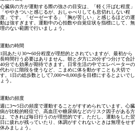
心臓病の方が運動する際の強さの目安は、「軽く汗ばむ程度」
「ややきついと感じるが、おしゃべりしても息切れしない程
度」です。「ゼーゼーする」「胸が苦しい」と感じるほどの運
動は強すぎます。運動中の心拍数や自覚症状を指標にして、無
理のない範囲で行いましょう。
運動の時間
1回あたり30〜60分程度が理想的とされていますが、最初から
長時間行う必要はありません。朝と夕方に20分ずつ分けて合計
40分でも効果が期待できます。日常生活の中でエレベーターの
代わりに階段を使うなど、こまめに体を動かすことも大切で
す。1日の総歩数として7,000〜8,000歩を目標にするとよいでし
ょう。
運動の頻度
週に3〜5日の頻度で運動することがすすめられています。心臓
病が比較的軽症で、高血圧や糖尿病などのリスク因子がある方
は、できれば毎日行うのが理想的です。ただし、運動をした翌
日に疲れが残っていたり、体調がすぐれないときは無理をせず
休みましょう。