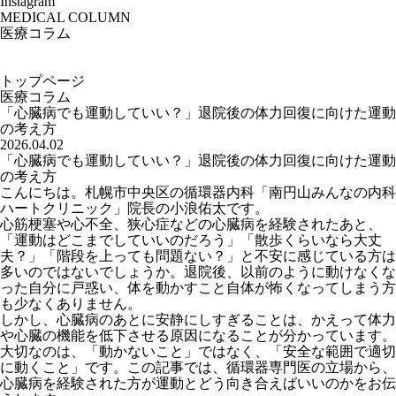
Instagram
MEDICAL COLUMN
医療コラム
トップページ
医療コラム
「心臓病でも運動していい？」退院後の体力回復に向けた運動
の考え方
2026.04.02
「心臓病でも運動していい？」退院後の体力回復に向けた運動
の考え方
こんにちは。札幌市中央区の循環器内科「南円山みんなの内科
ハートクリニック」院長の小浪佑太です。
心筋梗塞や心不全、狭心症などの心臓病を経験されたあと、
「運動はどこまでしていいのだろう」「散歩くらいなら大丈
夫？」「階段を上っても問題ない？」と不安に感じている方は
多いのではないでしょうか。退院後、以前のように動けなくな
った自分に戸惑い、体を動かすこと自体が怖くなってしまう方
も少なくありません。
しかし、心臓病のあとに安静にしすぎることは、かえって体力
や心臓の機能を低下させる原因になることが分かっています。
大切なのは、「動かないこと」ではなく、「安全な範囲で適切
に動くこと」です。この記事では、循環器専門医の立場から、
心臓病を経験された方が運動とどう向き合えばいいのかをお伝