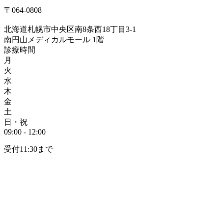
〒064-0808
北海道札幌市中央区南8条西18丁目3-1
南円山メディカルモール 1階
診療時間
月
火
水
木
金
土
日・祝
09:00 - 12:00
受付11:30まで