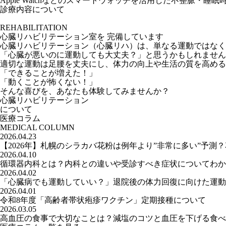
Apple Watchなどのスマートウォッチを活用した不整脈・
診療内容について
REHABILITATION
心臓リハビリテーション室を
完備しています
心臓リハビリテーション（心臓リハ）は、単なる運動ではなく
「心臓が悪いのに運動しても大丈夫？」と思うかもしれません
適切な運動は足腰を丈夫にし、体力の向上や生活の質を高める
「できることが増えた！」
「動くことが怖くない！」
そんな喜びを、あなたも体験してみませんか？
心臓リハビリテーション
について
医療コラム
MEDICAL COLUMN
2026.04.23
【2026年】札幌のシラカバ花粉は例年より”非常に多い”予
2026.04.10
循環器内科とは？内科との違いや受診すべき症状についてわか
2026.04.02
「心臓病でも運動していい？」退院後の体力回復に向けた運動
2026.04.01
令和8年度「高齢者帯状疱疹ワクチン」定期接種について
2026.03.05
高血圧の食事で大切なことは？減塩のコツと血圧を下げる食べ