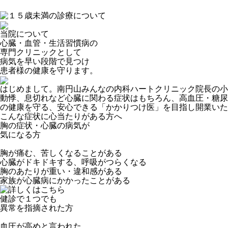
当院について
心臓・血管・生活習慣病の
専門クリニック
として
病気を早い段階で見つけ
患者様の健康を守ります。
はじめまして。南円山みんなの内科ハートクリニック院長の小
動悸、息切れなど心臓に関わる症状はもちろん、高血圧・糖尿
の健康を守る、安心できる「かかりつけ医」を目指し開業いた
こんな症状に
心当たりがある方へ
胸の症状・心臓の病気
が
気になる方
胸が痛む、苦しくなることがある
心臓がドキドキする、呼吸がつらくなる
胸のあたりが重い・違和感がある
家族が心臓病にかかったことがある
健診で１つでも
異常を指摘
された方
血圧が高めと言われた