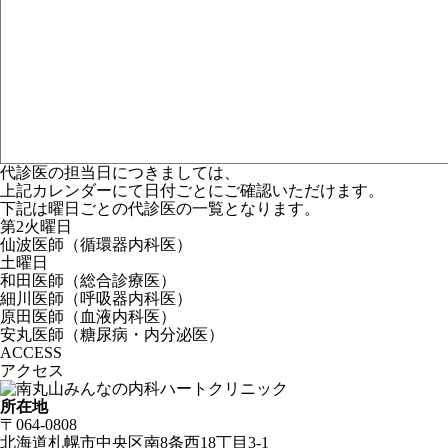
代診医の担当日につきましては、
上記カレンダーにて日付ごとにご確認いただけます。
下記は曜日ごとの代診医の一覧となります。
第2火曜日
仙波医師
（循環器内科医）
土曜日
和田医師
（総合診療医）
細川医師
（呼吸器内科医）
原田医師
（血液内科医）
安丸医師
（糖尿病・内分泌医）
ACCESS
アクセス
所在地
〒064-0808
北海道札幌市中央区
南8条西18丁目3-1