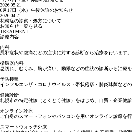
2026.05.21
6月17日（水）午後休診のお知らせ
2026.04.21
花粉症の診察・処方について
お知らせ一覧を見る
TREATMENT
診療内容
内科
風邪症状や腹痛などの症状に対する診断から治療を行います。
循環器内科
息切れ、むくみ、胸が痛い、動悸などの症状の診断から治療を
予防接種
インフルエンザ・コロナウイルス・帯状疱疹・肺炎球菌などの
健康診断
札幌市の特定健診（とくとく健診）をはじめ、自費・企業健診
オンライン診療
ご自身のスマートフォンやパソコンを用いオンライン診療を行
スマートウォッチ
外来